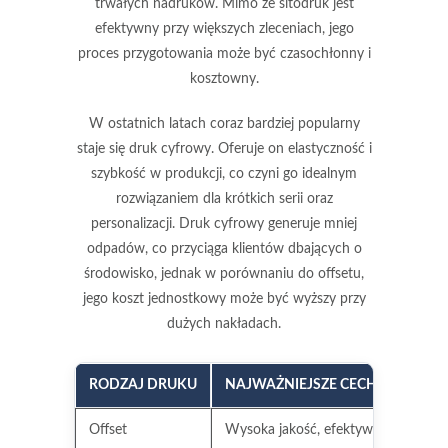
trwałych nadruków. Mimo że sitodruk jest
efektywny przy większych zleceniach, jego
proces przygotowania może być czasochłonny i
kosztowny.
W ostatnich latach coraz bardziej popularny
staje się
druk cyfrowy
. Oferuje on elastyczność i
szybkość w produkcji, co czyni go idealnym
rozwiązaniem dla krótkich serii oraz
personalizacji. Druk cyfrowy generuje mniej
odpadów, co przyciąga klientów dbających o
środowisko, jednak w porównaniu do offsetu,
jego koszt jednostkowy może być wyższy przy
dużych nakładach.
RODZAJ DRUKU
NAJWAŻNIEJSZE CECHY
Offset
Wysoka jakość, efektywność przy d