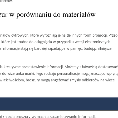
biorców.
szur w porównaniu do materiałów
ałów cyfrowych, które wyróżniają je na tle innych form promocji. Przed
, które jest trudne do osiągnięcia w przypadku wersji elektronicznych.
informacje stają się bardziej
zapadające w pamięć
, budując silniejsze
wia
kreatywne przedstawienie informacji
. Możemy z łatwością dostosować
ały do wizerunku marki. Tego rodzaju personalizacje mogą znacząco wpłyn
ym właściwościom, broszury mogą angażować zmysły odbiorców na więcej
tknięcia broszury wzmacnia zapamiętywanie informacji.