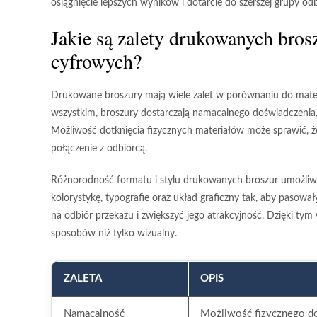
osiągnięcie lepszych wyników i dotarcie do szerszej grupy od
Jakie są zalety drukowanych bro
cyfrowych?
Drukowane broszury mają wiele zalet w porównaniu do materi
wszystkim, broszury dostarczają
namacalnego doświadczenia
Możliwość dotknięcia fizycznych materiałów może sprawić, że 
połączenie z odbiorcą.
Różnorodność formatu i stylu drukowanych broszur umożli
kolorystykę, typografie oraz układ graficzny tak, aby pasow
na odbiór przekazu i zwiększyć jego atrakcyjność. Dzięki t
sposobów niż tylko wizualny.
ZALETA
OPIS
Namacalność
Możliwość fizycznego do