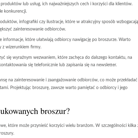
produktów lub usług, ich najważniejszych cech i korzyści dla klientów.
le konkurencji.
roduktów, infografiki czy ilustracje, które w atrakcyjny sposób wzbogacaj
iększyć zainteresowanie odbiorców.
nformacje, które ułatwiają odbiorcy nawigację po broszurze. Warto
y z wizerunkiem firmy.
yć się wyraźnym wezwaniem, które zachęca do dalszego kontaktu, na
ntaktowania się telefonicznie lub zapisania się na newsletter.
nsę na zainteresowanie i zaangażowanie odbiorców, co może przekładać 
ntami. Projektując broszurę, zawsze warto pamiętać o odbiorcy i jego
drukowanych broszur?
, które może przynieść korzyści wielu branżom. W szczególności kilka 
roszury.