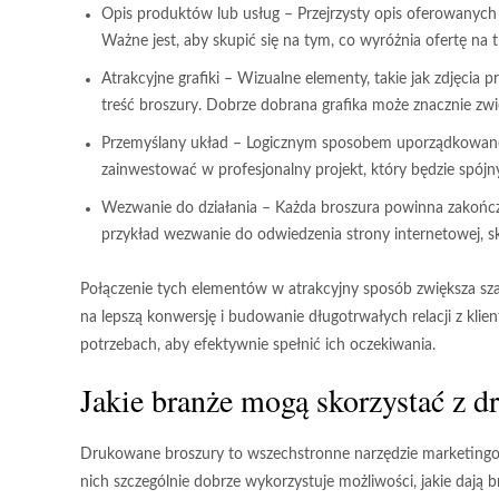
Opis produktów lub usług
– Przejrzysty opis oferowanych 
Ważne jest, aby skupić się na tym, co wyróżnia ofertę na t
Atrakcyjne grafiki
– Wizualne elementy, takie jak zdjęcia p
treść broszury. Dobrze dobrana grafika może znacznie zw
Przemyślany układ
– Logicznym sposobem uporządkowane i
zainwestować w profesjonalny projekt, który będzie spójn
Wezwanie do działania
– Każda broszura powinna zakończ
przykład wezwanie do odwiedzenia strony internetowej, sko
Połączenie tych elementów w atrakcyjny sposób zwiększa sza
na lepszą konwersję i budowanie długotrwałych relacji z klie
potrzebach, aby efektywnie spełnić ich oczekiwania.
Jakie branże mogą skorzystać z 
Drukowane broszury to wszechstronne narzędzie marketingowe
nich szczególnie dobrze wykorzystuje możliwości, jakie dają b