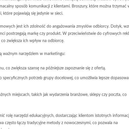
macalny sposób komunikacji
z klientami. Broszury, które można trzymać 
które pojawiają się jedynie w sieci.
owych jest ich zdolność do angażowania zmysłów odbiorcy. Dotyk, wz
nci postrzegają markę czy produkt. W przeciwieństwie do cyfrowych rek
, co zwiększa ich
wpływ na odbiorcę
.
są ważnym narzędziem w marketingu:
, co zwiększa szansę na późniejsze zapoznanie się z ofertą.
o specyficznych potrzeb grupy docelowej, co umożliwia lepsze dopasowa
nych miejscach, takich jak wydarzenia branżowe, sklepy czy poczta, co
ć rolę narzędzi edukacyjnych, dostarczając klientom istotnych informacj
wa
często łączy tradycyjne metody z nowoczesnymi, co pozwala na