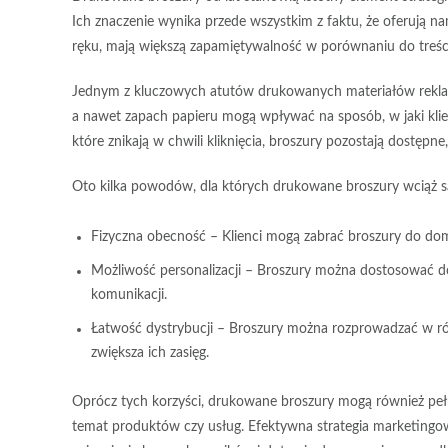
Ich znaczenie wynika przede wszystkim z faktu, że oferują
na
ręku, mają większą
zapamiętywalność
w porównaniu do treści, 
Jednym z kluczowych atutów drukowanych materiałów reklam
a nawet zapach papieru mogą wpływać na sposób, w jaki klie
które znikają w chwili kliknięcia, broszury pozostają dostępne
Oto kilka powodów, dla których drukowane broszury wciąż 
Fizyczna obecność
– Klienci mogą zabrać broszury do domu
Możliwość personalizacji – Broszury można dostosować d
komunikacji.
Łatwość dystrybucji – Broszury można rozprowadzać w róż
zwiększa ich zasięg.
Oprócz tych korzyści, drukowane broszury mogą również pełni
temat produktów czy usług.
Efektywna strategia marketingo