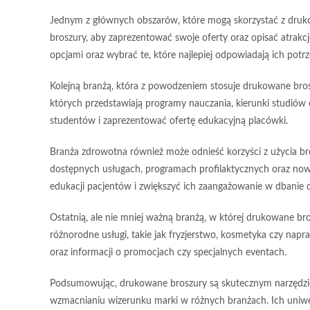
Jednym z głównych obszarów, które mogą skorzystać z druk
broszury, aby zaprezentować swoje oferty oraz opisać atrakc
opcjami oraz wybrać te, które najlepiej odpowiadają ich potr
Kolejną branżą, która z powodzeniem stosuje drukowane bros
których przedstawiają programy nauczania, kierunki studiów
studentów i zaprezentować ofertę edukacyjną placówki.
Branża zdrowotna
również może odnieść korzyści z użycia bros
dostępnych usługach, programach profilaktycznych oraz n
edukacji pacjentów i zwiększyć ich zaangażowanie w dbanie 
Ostatnią, ale nie mniej ważną branżą, w której drukowane b
różnorodne usługi, takie jak fryzjerstwo, kosmetyka czy nap
oraz informacji o promocjach czy specjalnych eventach.
Podsumowując, drukowane broszury są skutecznym narzędzi
wzmacnianiu wizerunku marki w różnych branżach. Ich uniw