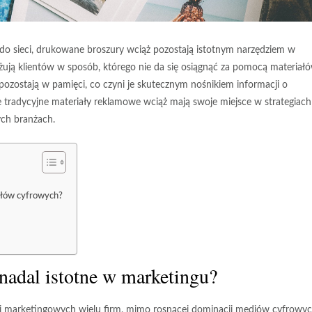
ę do sieci, drukowane broszury wciąż pozostają istotnym narzędziem w
żują klientów w sposób, którego nie da się osiągnąć za pomocą materiał
 pozostają w pamięci, co czyni je skutecznym nośnikiem informacji o
te tradycyjne materiały reklamowe wciąż mają swoje miejsce w strategiach
ych branżach.
ałów cyfrowych?
nadal istotne w marketingu?
ii marketingowych wielu firm, mimo rosnącej dominacji mediów cyfrowyc