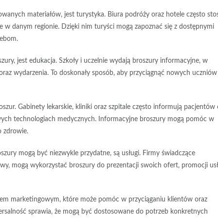
owanych materiałów, jest
turystyka
. Biura podróży oraz hotele często sto
je w danym regionie. Dzięki nim turyści mogą zapoznać się z dostępnymi
zebom.
zury, jest
edukacja
. Szkoły i uczelnie wydają broszury informacyjne, w
 oraz wydarzenia. To doskonały sposób, aby przyciągnąć nowych uczniów
zur. Gabinety lekarskie, kliniki oraz szpitale często informują pacjentów 
owych technologiach medycznych. Informacyjne broszury mogą pomóc w
o zdrowie.
roszury mogą być niezwykle przydatne, są
usługi
. Firmy świadczące
rawy, mogą wykorzystać broszury do prezentacji swoich ofert, promocji us
em marketingowym, które może pomóc w przyciąganiu klientów oraz
ersalność sprawia, że mogą być dostosowane do potrzeb konkretnych