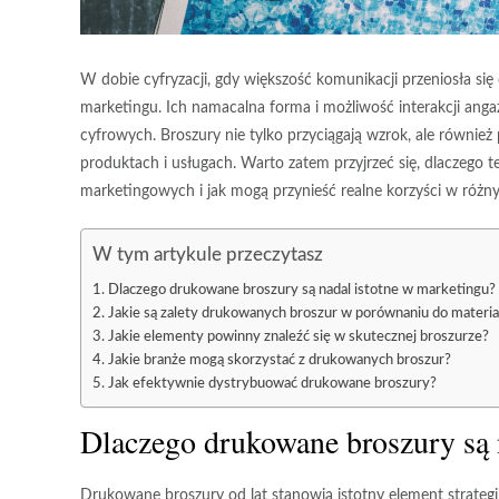
W dobie cyfryzacji, gdy większość komunikacji przeniosła si
marketingu. Ich namacalna forma i możliwość interakcji anga
cyfrowych. Broszury nie tylko przyciągają wzrok, ale również
produktach i usługach. Warto zatem przyjrzeć się, dlaczego 
marketingowych i jak mogą przynieść realne korzyści w różn
W tym artykule przeczytasz
Dlaczego drukowane broszury są nadal istotne w marketingu?
Jakie są zalety drukowanych broszur w porównaniu do materi
Jakie elementy powinny znaleźć się w skutecznej broszurze?
Jakie branże mogą skorzystać z drukowanych broszur?
Jak efektywnie dystrybuować drukowane broszury?
Dlaczego drukowane broszury są 
Drukowane broszury od lat stanowią istotny element strateg