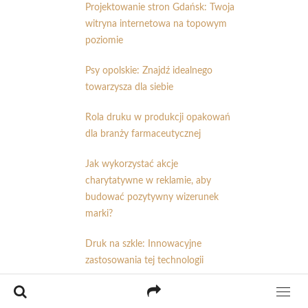
Projektowanie stron Gdańsk: Twoja
witryna internetowa na topowym
poziomie
Psy opolskie: Znajdź idealnego
towarzysza dla siebie
Rola druku w produkcji opakowań
dla branży farmaceutycznej
Jak wykorzystać akcje
charytatywne w reklamie, aby
budować pozytywny wizerunek
marki?
Druk na szkle: Innowacyjne
zastosowania tej technologii
Jakie są zalety druku barwnego w
porównaniu do druku czarno-