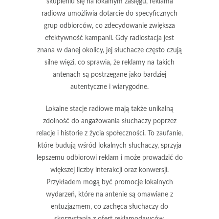
skupieniu się na lokalnym zasięgu, reklama
radiowa umożliwia dotarcie do specyficznych
grup odbiorców, co zdecydowanie zwiększa
efektywność kampanii. Gdy radiostacja jest
znana w danej okolicy, jej słuchacze często czują
silne więzi, co sprawia, że reklamy na takich
antenach są postrzegane jako bardziej
autentyczne i wiarygodne.
Lokalne stacje radiowe mają także unikalną
zdolność do angażowania słuchaczy poprzez
relacje i historie z życia społeczności. To zaufanie,
które budują wśród lokalnych słuchaczy, sprzyja
lepszemu odbiorowi reklam i może prowadzić do
większej liczby interakcji oraz konwersji.
Przykładem mogą być promocje lokalnych
wydarzeń, które na antenie są omawiane z
entuzjazmem, co zachęca słuchaczy do
skorzystania z ofert reklamodawców.