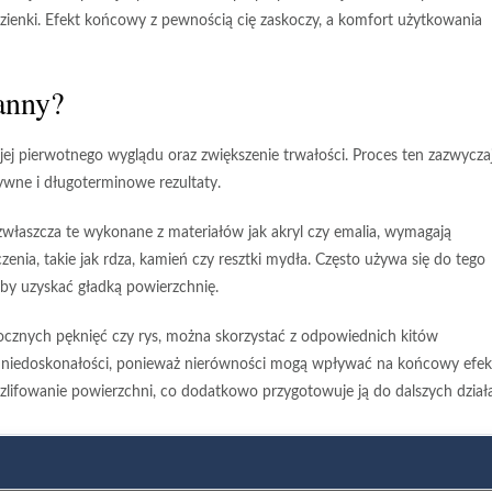
łazienki. Efekt końcowy z pewnością cię zaskoczy, a komfort użytkowania
anny?
ej pierwotnego wyglądu oraz zwiększenie trwałości.
Proces ten zazwycza
tywne i długoterminowe rezultaty.
zwłaszcza te wykonane z materiałów jak akryl czy emalia, wymagają
enia, takie jak rdza, kamień czy resztki mydła. Często używa się do tego
aby uzyskać gładką powierzchnię.
cznych pęknięć czy rys, można skorzystać z odpowiednich kitów
 niedoskonałości, ponieważ nierówności mogą wpływać na końcowy efek
szlifowanie
powierzchni, co dodatkowo przygotowuje ją do dalszych dział