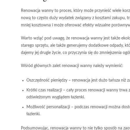
Renowacja wanny to proces, który może przynieść wiele korz
nową to często duży wydatek związany z kosztami zakupu, tr
mniej kosztowna i może oferować efekty wizualne porówny
Warto wziąć pod uwagę, że renowacja wanny jest także
ekol
starego sprzętu, ale także generujemy dodatkowe odpady, k
dajemy jej drugie życie, co przyczynia się do zmniejszenia o
Wśród głównych zalet renowacji wanny należy wymienić:
Oszczędność pieniędzy
– renowacja jest dużo tańsza niż 
Krótki czas realizacji
– cały proces renowacji wanny trwa za
odświeżonym wyglądem łazienki.
Możliwość personalizacji
– podczas renowacji można dosto
łazienki.
Podsumowując, renowacja wanny to nie tylko sposób na zaoszc