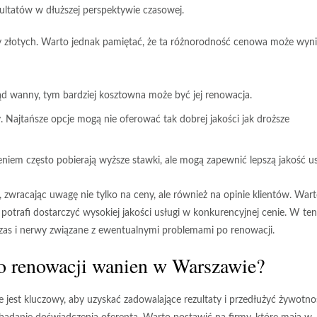
ultatów w dłuższej perspektywie czasowej.
ęcy złotych. Warto jednak pamiętać, że ta różnorodność cenowa może wyn
ąd wanny, tym bardziej kosztowna może być jej renowacja.
Najtańsze opcje mogą nie oferować tak dobrej jakości jak droższe
iem często pobierają wyższe stawki, ale mogą zapewnić lepszą jakość us
 zwracając uwagę nie tylko na ceny, ale również na opinie klientów. War
trafi dostarczyć wysokiej jakości usługi w konkurencyjnej cenie. W ten
czas i nerwy związane z ewentualnymi problemami po renowacji.
do renowacji wanien w Warszawie?
est kluczowy, aby uzyskać zadowalające rezultaty i przedłużyć żywotno