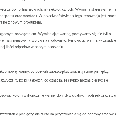
yści zarówno finansowych, jak i ekologicznych. Wymiana starej wanny n
ansportu oraz montażu. W przeciwieństwie do tego, renowacja jest znacz
walne z nowym produktem.
ogicznym rozwiązaniem
. Wymieniając wannę, pozbywamy się nie tylko
tóre mają negatywny wpływ na środowisko. Renowując wannę, w zasadzie
gólnej ilości odpadów w naszym otoczeniu.
zakup nowej wanny, co pozwala zaoszczędzić znaczną sumę pieniędzy.
zwyczaj tylko kilka godzin, co oznacza, że szybko można cieszyć się
sować kolor i wykończenie wanny do indywidualnych potrzeb oraz styl
zędzenie pieniędzy, ale także na przyczynienie się do ochrony środowis