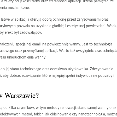
 zależy od jakości farby oraz staranności aplikacji. Trzeba pamiętać, że
enia mechaniczne.
 łatwe w aplikacji i oferują dobrą ochronę przed zarysowaniami oraz
ylowych pozwala na uzyskanie gładkiej i estetycznej powierzchni. Wadą 
y efekt był zadowalający.
nałożeniu specjalnej emalii na powierzchnię wanny. Jest to technologia
owego oraz przemyślanej aplikacji. Warto też uwzględnić czas schnięci
kresu unieruchomienia wanny.
o jej stanu technicznego oraz oczekiwań użytkownika. Zdecydowanie
aby dobrać rozwiązanie, które najlepiej spełni indywidualne potrzeby i
 w Warszawie?
żą od kilku czynników, w tym metody renowacji, stanu samej wanny oraz
 efektywnych metod, takich jak
okleinowanie
czy
nanotechnologia
, możn