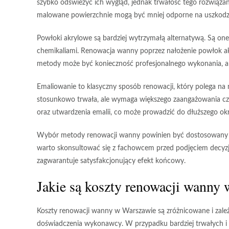
szybko odświeżyć ich wygląd, jednak trwałość tego rozwiązania
malowane powierzchnie mogą być mniej odporne na uszkodz
Powłoki akrylowe
są bardziej wytrzymałą alternatywą. Są one
chemikaliami. Renowacja wanny poprzez nałożenie powłok akr
metody może być konieczność profesjonalnego wykonania, ab
Emaliowanie
to klasyczny sposób renowacji, który polega na 
stosunkowo trwała, ale wymaga większego zaangażowania czas
oraz utwardzenia emalii, co może prowadzić do dłuższego o
Wybór metody renowacji wanny powinien być dostosowany d
warto skonsultować się z fachowcem przed podjęciem decyzji, 
zagwarantuje satysfakcjonujący efekt końcowy.
Jakie są koszty renowacji wanny
Koszty renowacji wanny w Warszawie są zróżnicowane i zale
doświadczenia wykonawcy. W przypadku bardziej trwałych i