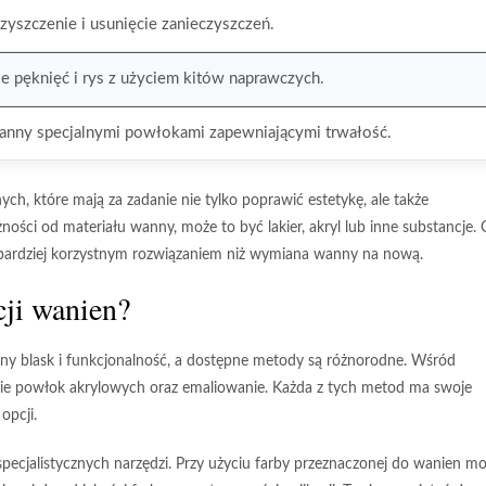
zyszczenie i usunięcie zanieczyszczeń.
e pęknięć i rys z użyciem kitów naprawczych.
anny specjalnymi powłokami zapewniającymi trwałość.
ch, które mają za zadanie nie tylko poprawić estetykę, ale także
ości od materiału wanny, może to być lakier, akryl lub inne substancje.
o bardziej korzystnym rozwiązaniem niż wymiana wanny na nową.
cji wanien?
ny blask i funkcjonalność, a dostępne metody są różnorodne. Wśród
ie powłok akrylowych
oraz
emaliowanie
. Każda z tych metod ma swoje
opcji.
specjalistycznych narzędzi. Przy użyciu farby przeznaczonej do wanien m