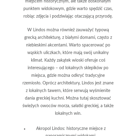
miejscem historycznym, ale także doskonałym
punktem widokowym, gdzie warto spędzić czas,
robiąc zdjęcia i podziwiając otaczającą przyrodę.
W Lindos można również zauważyć typową
grecką architekturę, z białymi domami, często z
niebieskimi akcentami. Warto spacerować po
wąskich uliczkach, które mają swój unikalny
klimat. Każdy zakątek wioski oferuje coś
interesującego – od lokalnych sklepików po
miejsca, gdzie można odkryć tradycyjne
rzemiosło. Oprócz architektury, Lindos jest znane
z lokalnych
tawern
, które serwują wyśmienite
dania greckiej kuchni. Można tutaj skosztować
świeżych owoców morza, sałatki greckiej, a także
lokalnych win.
Akropol Lindos
: historyczne miejsce z
panoramicznymi widokami.