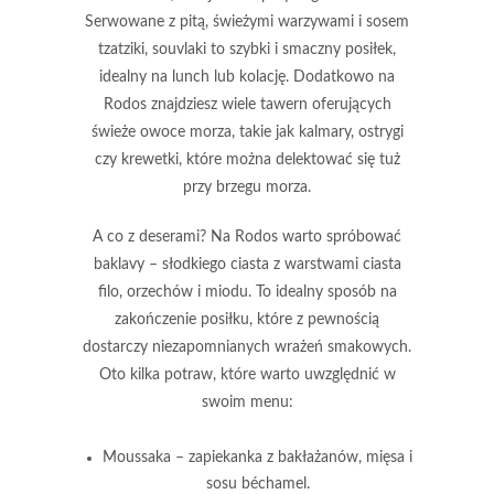
Serwowane z pitą, świeżymi warzywami i sosem
tzatziki, souvlaki to szybki i smaczny posiłek,
idealny na lunch lub kolację. Dodatkowo na
Rodos znajdziesz wiele tawern oferujących
świeże owoce morza, takie jak kalmary, ostrygi
czy krewetki, które można delektować się tuż
przy brzegu morza.
A co z deserami? Na Rodos warto spróbować
baklavy – słodkiego ciasta z warstwami ciasta
filo, orzechów i miodu. To idealny sposób na
zakończenie posiłku, które z pewnością
dostarczy niezapomnianych wrażeń smakowych.
Oto kilka potraw, które warto uwzględnić w
swoim menu:
Moussaka
– zapiekanka z bakłażanów, mięsa i
sosu béchamel.