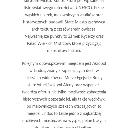
się
Stare Miasto Rodos
, które jest wpisane na
listę światowego dziedzictwa UNESCO. Pełne
wąskich uliczek, malowniczych zaułków oraz
historycznych budowli, Stare Miasto zachwyca
architekturą z czasów średniowiecza.
Najważniejsze punkty to Zamek Rycerzy oraz
Pałac Wielkich Mistrzów, które przyciągają
miłośników historii.
Kolejnym obowiązkowym miejscem jest
Akropol
w Lindos
, znany z zapierających dech w
piersiach widoków na Morze Egejskie. Ruiny
starożytnej świątyni Ateny oraz wspaniała
twierdza oferują nie tylko możliwość zobaczenia
historycznych pozostałości, ale także wędrówki
po malowniczych szlakach otaczających to
miejsce. Lindos to także jedno z najbardziej
urokliwych miasteczek na wyspie, pełne białych
domków i kolorowych sklepików.