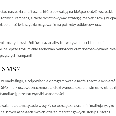
ać narzędzia analityczne, które pozwalają na bieżąco śledzić wszystkie
i różnych kampanii, a także dostosowywać strategię marketingową w opa
ki, co umożliwia szybkie reagowanie na potrzeby odbiorców oraz
niu różnych wskaźników oraz analizy ich wpływu na cel kampanii.
oli na lepsze zrozumienie zachowań odbiorców oraz dostosowywanie treś
przyszłych kampanii.
mę SMS?
em w marketingu, a odpowiednie oprogramowanie może znacznie wspierać
MS ma kluczowe znaczenie dla efektywności działań. Istnieje wiele aplik
ptymalizację procesu wysyłki wiadomości.
ozwala na
automatyzację wysyłki
, co oszczędza czas i minimalizuje ryzyko
na innych aspektach swoich działań marketingowych. Kolejną istotną