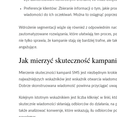
Preferencje klientów:
Zbieranie informacji o tym, jakie pro
wiadomości do ich oczekiwań. Można to osiągnąć poprzez 
Wdrożenie segmentacji wiąże się również z odpowiednim na
zautomatyzowane rozwiązania, które ułatwiają ten proces, po
nie tylko sprawia, że kampanie stają się bardziej trafne, ale 
angażujące.
Jak mierzyć skuteczność kampan
Mierzenie skuteczności kampanii SMS jest niezbędnym kroki
najważniejszych wskaźników jest
wskaźnik otwarcia wiadomo
Dobrze skonstruowana wiadomość powinna przyciągać uwagę 
Kolejnym istotnym wskaźnikiem jest
liczba kliknięć w linki
, kt
skutecznie wiadomości skłaniają odbiorców do działania, na
także analizować
konwersje
, które wskazują, ilu odbiorców po