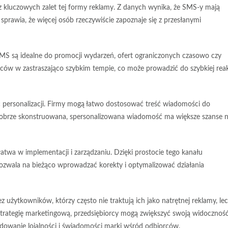
z kluczowych zalet tej formy reklamy. Z danych wynika, że SMS-y mają
 sprawia, że więcej osób rzeczywiście zapoznaje się z przesłanymi
MS są idealne do promocji wydarzeń, ofert ograniczonych czasowo czy
ców w zastraszająco szybkim tempie, co może prowadzić do szybkiej reakc
ć
personalizacji
. Firmy mogą łatwo dostosować treść wiadomości do
 Dobrze skonstruowana, spersonalizowana wiadomość ma większe szanse 
 łatwa w implementacji i zarządzaniu. Dzięki prostocie tego kanału
ozwala na bieżąco wprowadzać korekty i optymalizować działania
użytkowników, którzy często nie traktują ich jako natrętnej reklamy, lec
strategię marketingową, przedsiębiorcy mogą zwiększyć swoją widocznoś
udowanie lojalności i świadomości marki wśród odbiorców.