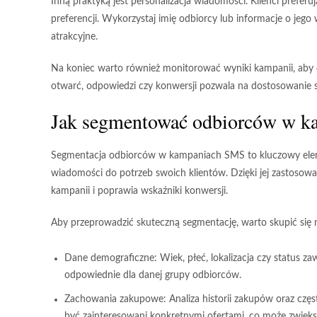
Inną praktyką jest
personalizacja wiadomości
. Klienci prefer
preferencji. Wykorzystaj imię odbiorcy lub informacje o jego
atrakcyjne.
Na koniec warto również monitorować wyniki kampanii, aby dow
otwarć, odpowiedzi czy konwersji pozwala na dostosowanie st
Jak segmentować odbiorców w 
Segmentacja odbiorców w kampaniach SMS to kluczowy elem
wiadomości do potrzeb swoich klientów. Dzięki jej zastosowa
kampanii i poprawia wskaźniki konwersji.
Aby przeprowadzić skuteczną segmentację, warto skupić się n
Dane demograficzne:
Wiek, płeć, lokalizacja czy status 
odpowiednie dla danej grupy odbiorców.
Zachowania zakupowe:
Analiza historii zakupów oraz częst
być zainteresowani konkretnymi ofertami, co może zwięks