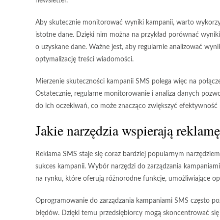
newsletter.
Aby skutecznie monitorować wyniki kampanii, warto wykorzyst
istotne dane. Dzięki nim można na przykład porównać wynik
o uzyskane dane. Ważne jest, aby regularnie analizować wyni
optymalizację treści wiadomości.
Mierzenie skuteczności kampanii SMS polega więc na połącze
Ostatecznie, regularne monitorowanie i analiza danych pozw
do ich oczekiwań, co może znacząco zwiększyć efektywność 
Jakie narzędzia wspierają rekla
Reklama SMS staje się coraz bardziej popularnym narzędzi
sukces kampanii. Wybór narzędzi do zarządzania kampaniami S
na rynku, które oferują różnorodne funkcje, umożliwiające o
Oprogramowanie do zarządzania kampaniami SMS często p
błędów. Dzięki temu przedsiębiorcy mogą skoncentrować się 