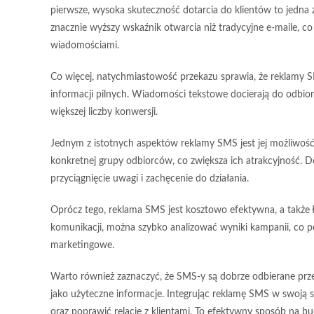
pierwsze,
wysoka skuteczność dotarcia
do klientów to jedna 
znacznie wyższy wskaźnik otwarcia niż tradycyjne e-maile, co
wiadomościami.
Co więcej,
natychmiastowość przekazu
sprawia, że reklamy S
informacji pilnych. Wiadomości tekstowe docierają do odbior
większej liczby konwersji.
Jednym z istotnych aspektów reklamy SMS jest jej możliwoś
konkretnej grupy odbiorców, co zwiększa ich atrakcyjność.
przyciągnięcie uwagi i zachęcenie do działania.
Oprócz tego, reklama SMS jest
kosztowo efektywna
, a także
komunikacji, można szybko analizować wyniki kampanii, co p
marketingowe.
Warto również zaznaczyć, że SMS-y są dobrze odbierane przez 
jako użyteczne informacje. Integrując reklamę SMS w swoją 
oraz poprawić relacje z klientami. To efektywny sposób na b