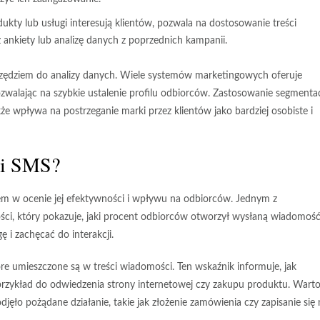
dukty lub usługi interesują klientów, pozwala na dostosowanie treści
ankiety lub analizę danych z poprzednich kampanii.
rzędziem do analizy danych. Wiele systemów marketingowych oferuje
zwalając na szybkie ustalenie profilu odbiorców. Zastosowanie segmentac
także wpływa na postrzeganie marki przez klientów jako bardziej osobiste i
ii SMS?
em w ocenie jej efektywności i wpływu na odbiorców. Jednym z
ści
, który pokazuje, jaki procent odbiorców otworzył wysłaną wiadomość
i zachęcać do interakcji.
óre umieszczone są w treści wiadomości. Ten wskaźnik informuje, jak
 przykład do odwiedzenia strony internetowej czy zakupu produktu. Wart
djęło pożądane działanie, takie jak złożenie zamówienia czy zapisanie się 