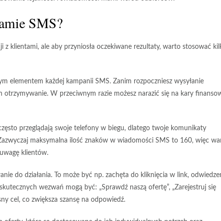
klamie SMS?
z klientami, ale aby przyniosła oczekiwane rezultaty, warto stosować kil
ym elementem każdej kampanii SMS. Zanim rozpoczniesz wysyłanie
h otrzymywanie. W przeciwnym razie możesz narazić się na kary finansow
często przeglądają swoje telefony w biegu, dlatego twoje komunikaty
u. Zazwyczaj maksymalna ilość znaków w wiadomości SMS to 160, więc wa
 uwagę klientów.
anie do działania
. To może być np. zachęta do kliknięcia w link, odwiedze
 skutecznych wezwań mogą być: „Sprawdź naszą ofertę”, „Zarejestruj się
asny cel, co zwiększa szansę na odpowiedź.