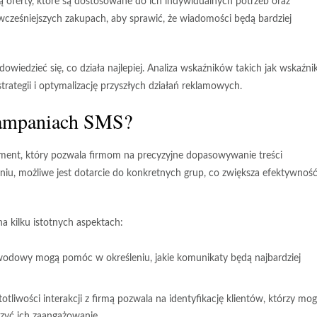
ują oferty, które są dostosowane do ich indywidualnych potrzeb oraz
 wcześniejszych zakupach, aby sprawić, że wiadomości będą bardziej
iedzieć się, co działa najlepiej. Analiza wskaźników takich jak wskaźni
rategii i optymalizację przyszłych działań reklamowych.
kampaniach SMS?
ent, który pozwala firmom na precyzyjne dopasowywanie treści
niu, możliwe jest dotarcie do konkretnych grup, co zwiększa efektywnoś
a kilku istotnych aspektach:
zawodowy mogą pomóc w określeniu, jakie komunikaty będą najbardziej
otliwości interakcji z firmą pozwala na identyfikację klientów, którzy mo
zyć ich zaangażowanie.