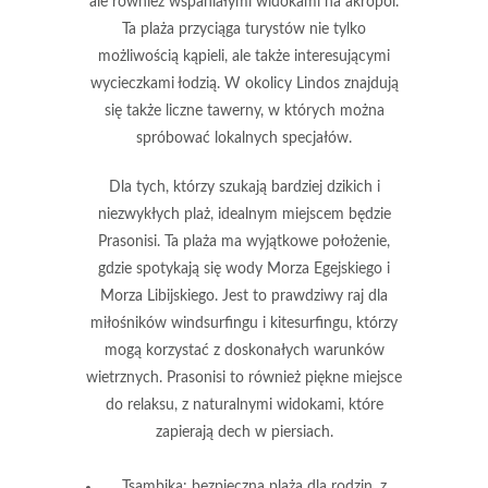
ale również wspaniałymi widokami na akropol.
Ta plaża przyciąga turystów nie tylko
możliwością kąpieli, ale także interesującymi
wycieczkami łodzią. W okolicy Lindos znajdują
się także liczne tawerny, w których można
spróbować lokalnych specjałów.
Dla tych, którzy szukają bardziej dzikich i
niezwykłych plaż, idealnym miejscem będzie
Prasonisi
. Ta plaża ma wyjątkowe położenie,
gdzie spotykają się wody Morza Egejskiego i
Morza Libijskiego. Jest to prawdziwy raj dla
miłośników windsurfingu i kitesurfingu, którzy
mogą korzystać z doskonałych warunków
wietrznych. Prasonisi to również piękne miejsce
do relaksu, z naturalnymi widokami, które
zapierają dech w piersiach.
Tsambika:
bezpieczna plaża dla rodzin, z