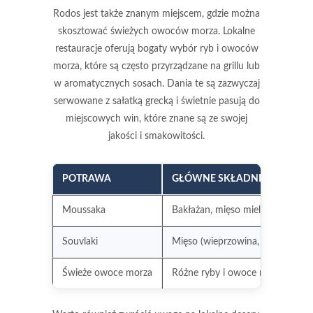
Rodos jest także znanym miejscem, gdzie można
skosztować
świeżych owoców morza
. Lokalne
restauracje oferują bogaty wybór ryb i owoców
morza, które są często przyrządzane na grillu lub
w aromatycznych sosach. Dania te są zazwyczaj
serwowane z sałatką grecką i świetnie pasują do
miejscowych win, które znane są ze swojej
jakości i smakowitości.
POTRAWA
GŁÓWNE SKŁADNIKI
Moussaka
Bakłażan, mięso mielone, sos b
Souvlaki
Mięso (wieprzowina, kurczak, jag
Świeże owoce morza
Różne ryby i owoce morza