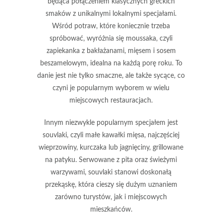
będąca połączeniem klasycznych greckich
smaków z unikalnymi lokalnymi specjałami.
Wśród potraw, które koniecznie trzeba
spróbować, wyróżnia się
moussaka
, czyli
zapiekanka z bakłażanami, mięsem i sosem
beszamelowym, idealna na każdą porę roku. To
danie jest nie tylko smaczne, ale także sycące, co
czyni je popularnym wyborem w wielu
miejscowych restauracjach.
Innym niezwykle popularnym specjałem jest
souvlaki
, czyli małe kawałki mięsa, najczęściej
wieprzowiny, kurczaka lub jagnięciny, grillowane
na patyku. Serwowane z pita oraz świeżymi
warzywami, souvlaki stanowi doskonałą
przekąskę, która cieszy się dużym uznaniem
zarówno turystów, jak i miejscowych
mieszkańców.