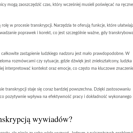
nicy mogą zaoszczędzić czas, który wcześniej musieli poświęcać na ręczne
ę w procesie transkrypcji. Narzędzia te oferują funkcje, które ułatwiaj
wadzanie poprawek i korekt, co jest szczególnie ważne, gdy transkrybow
 całkowite zastąpienie ludzkiego nadzoru jest mało prawdopodobne. W
loma rozmówcami czy sytuacje, gdzie dźwięk jest zniekształcony, ludzka
lepiej interpretować kontekst oraz emocje, co często ma kluczowe znaczeni
sie transkrypcji staje się coraz bardziej powszechna. Dzięki zastosowaniu
, co pozytywnie wpływa na efektywność pracy i dokładność wykonanego
ranskrypcją wywiadów?