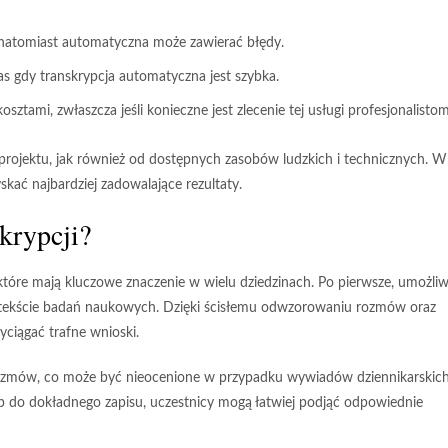
, natomiast automatyczna może zawierać błędy.
s gdy transkrypcja automatyczna jest szybka.
tami, zwłaszcza jeśli konieczne jest zlecenie tej usługi profesjonalistom
projektu, jak również od dostępnych zasobów ludzkich i technicznych. W
kać najbardziej zadowalające rezultaty.
skrypcji?
, które mają kluczowe znaczenie w wielu dziedzinach. Po pierwsze, umożliw
ontekście badań naukowych. Dzięki ścisłemu odwzorowaniu rozmów oraz
yciągać trafne wnioski.
ozmów
, co może być nieocenione w przypadku wywiadów dziennikarskich
p do dokładnego zapisu, uczestnicy mogą łatwiej podjąć odpowiednie