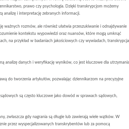
ziennikarstwo, prawo czy psychologia. Dzięki transkrypcjom możemy
nalizę i interpretację zebranych informacji.
ację ważnych rozmów, ale również ułatwia przeszukiwanie i odnajdywanie
 zrozumienie kontekstu wypowiedzi oraz nuansów, które mogą umknąć
ach, na przykład w badaniach jakościowych czy wywiadach, transkrypcja
 analizę danych i weryfikację wyników, co jest kluczowe dla utrzymani
tawą do tworzenia artykułów, pozwalając dziennikarzom na precyzyjne
aw sądowych są często kluczowe jako dowód w sprawach sądowych,
ny, zwłaszcza gdy nagrania są długie lub zawierają wiele wątków. W
znie przez wyspecjalizowanych transkrybentów lub za pomocą