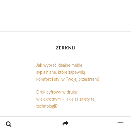
ZERKNIJ
Jak wybrać idealne meble
sypialniane, które zapewnią
komfort i styl w Twojej przestrzeni?
Druk cyfrowy w druku
wielokrotnym – jakie są zalety tej
technologii?
Drukowanie na różnych
powierzchniach – jakie możliwości