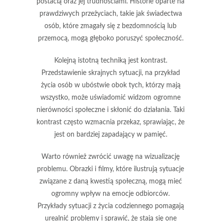
postacią oraz jej trudnościami. Historie oparte na
prawdziwych przeżyciach, takie jak świadectwa
osób, które zmagały się z bezdomnością lub
przemocą, mogą głęboko poruszyć społeczność.
Kolejną istotną techniką jest
kontrast
.
Przedstawienie skrajnych sytuacji, na przykład
życia osób w ubóstwie obok tych, którzy mają
wszystko, może uświadomić widzom ogromne
nierówności społeczne i skłonić do działania. Taki
kontrast często wzmacnia przekaz, sprawiając, że
jest on bardziej zapadający w pamięć.
Warto również zwrócić uwagę na
wizualizację
problemu
. Obrazki i filmy, które ilustrują sytuacje
związane z daną kwestią społeczną, mogą mieć
ogromny wpływ na emocje odbiorców.
Przykłady sytuacji z życia codziennego pomagają
urealnić problemy i sprawić, że stają się one